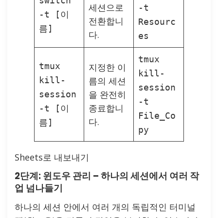
switch
세션으로
-t
-t [이
전환합니
Resourc
름]
다.
es
tmux
tmux
지정한 이
kill-
kill-
름의 세션
session
을 완전히
session
-t
종료합니
-t [이
File_Co
다.
름]
py
Sheets로 내보내기
2단계: 윈도우 관리 – 하나의 세션에서 여러 작
업 넘나들기
하나의 세션 안에서 여러 개의 독립적인 터미널