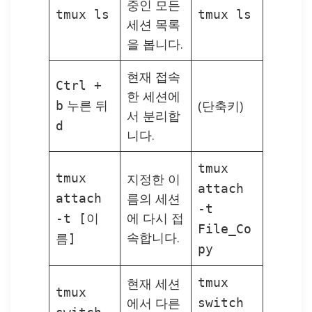
중인 모든
tmux ls
tmux ls
세션 목록
을 봅니다.
현재 접속
Ctrl +
한 세션에
누른 뒤
(단축키)
b
서 분리합
d
니다.
tmux
tmux
지정한 이
attach
름의 세션
attach
-t
에 다시 접
-t [이
File_Co
속합니다.
름]
py
현재 세션
tmux
tmux
에서 다른
switch