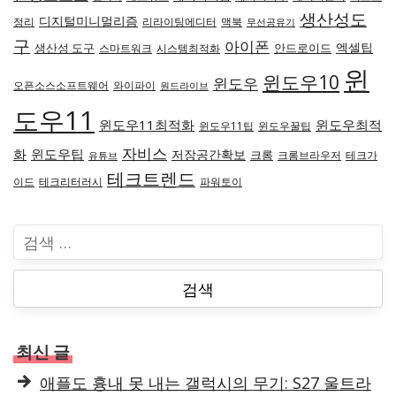
생산성도
디지털미니멀리즘
정리
리라이팅에디터
맥북
무선공유기
구
아이폰
엑셀팁
생산성 도구
안드로이드
스마트워크
시스템최적화
윈
윈도우10
윈도우
오픈소스소프트웨어
와이파이
원드라이브
도우11
윈도우11최적화
윈도우최적
윈도우11팁
윈도우꿀팁
자비스
화
윈도우팁
저장공간확보
크롬
크롬브라우저
테크가
유튜브
테크트렌드
이드
테크리터러시
파워토이
검
색
:
최신 글
애플도 흉내 못 내는 갤럭시의 무기: S27 울트라