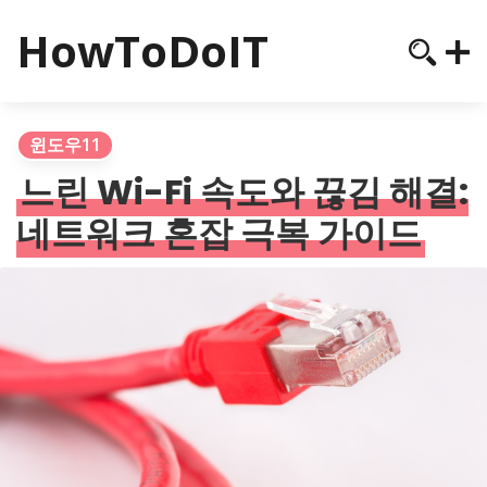
HowToDoIT
윈도우11
느린 Wi-Fi 속도와 끊김 해결:
네트워크 혼잡 극복 가이드