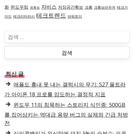
자비스
화
윈도우팁
저장공간확보
크롬
크롬브라우저
테크가
유튜브
테크트렌드
이드
테크리터러시
파워토이
검
색
:
최신 글
애플도 흉내 못 내는 갤럭시의 무기: S27 울트라
가 아이폰 18 프로를 압도하는 결정적 지표
윈도우 11의 침묵하는 스토리지 식인종: 500GB
를 집어삼키는 역대급 용량 버그의 실체와 긴급 처방
전
실리콘밸리가 워싱턴에 던진 5%의 승부수: 오픈