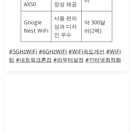
AX50
장성 제공
사용 편의
Google
약 300달
성과 디자
Nest WiFi
러(2팩)
인 우수
#5GHzWiFi
#6GHzWiFi
#WiFi속도개선
#WiFi
팁
#네트워크혼잡
#라우터설정
#인터넷최적화