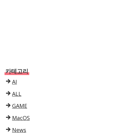
카테고리
AI
ALL
GAME
MacOS
News