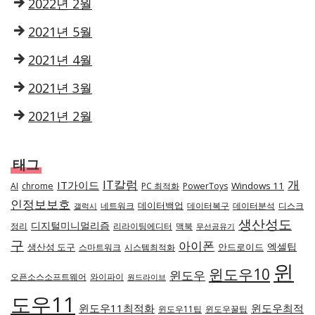
2022년 2월
2021년 5월
2021년 4월
2021년 3월
2021년 2월
태그
IT칼럼
개
IT가이드
Windows 11
AI
chrome
PC 최적화
PowerToys
인정보보호
데이터백업
네트워크
데이터복구
데이터분석
디스크
갤럭시
생산성도
디지털미니멀리즘
정리
리라이팅에디터
맥북
무선공유기
구
아이폰
엑셀팁
생산성 도구
안드로이드
스마트워크
시스템최적화
윈
윈도우10
윈도우
오픈소스소프트웨어
와이파이
원드라이브
도우11
윈도우11최적화
윈도우최적
윈도우11팁
윈도우꿀팁