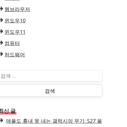
웹브라우저
윈도우10
윈도우11
컴퓨터
하드웨어
검
색
최신 글
애플도 흉내 못 내는 갤럭시의 무기: S27 울