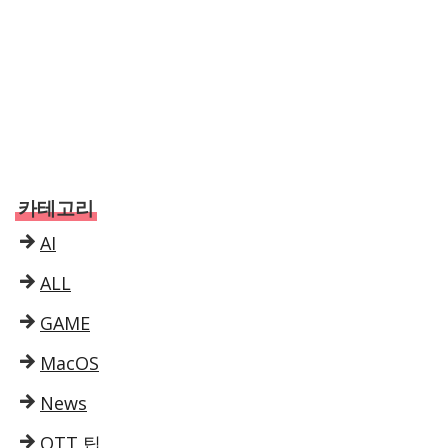
카테고리
AI
ALL
GAME
MacOS
News
OTT 팁