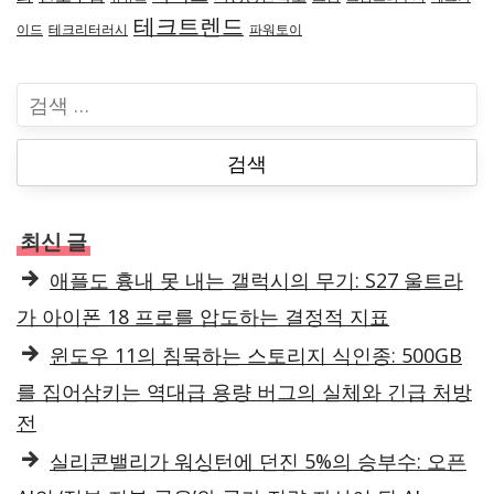
테크트렌드
이드
테크리터러시
파워토이
검
색
:
최신 글
애플도 흉내 못 내는 갤럭시의 무기: S27 울트라
가 아이폰 18 프로를 압도하는 결정적 지표
윈도우 11의 침묵하는 스토리지 식인종: 500GB
를 집어삼키는 역대급 용량 버그의 실체와 긴급 처방
전
실리콘밸리가 워싱턴에 던진 5%의 승부수: 오픈