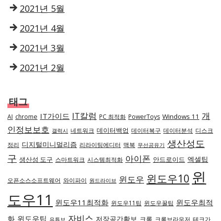
2021년 5월
2021년 4월
2021년 3월
2021년 2월
태그
IT칼럼
개
IT가이드
Windows 11
AI
chrome
PC 최적화
PowerToys
인정보보호
데이터백업
네트워크
데이터복구
데이터분석
디스크
갤럭시
생산성도
디지털미니멀리즘
정리
리라이팅에디터
맥북
무선공유기
구
아이폰
엑셀팁
생산성 도구
안드로이드
스마트워크
시스템최적화
윈
윈도우10
윈도우
오픈소스소프트웨어
와이파이
원드라이브
도우11
윈도우11최적화
윈도우최적
윈도우11팁
윈도우꿀팁
자비스
화
윈도우팁
저장공간확보
크롬
크롬브라우저
테크가
유튜브