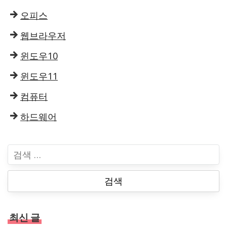
오피스
웹브라우저
윈도우10
윈도우11
컴퓨터
하드웨어
검
색
:
최신 글