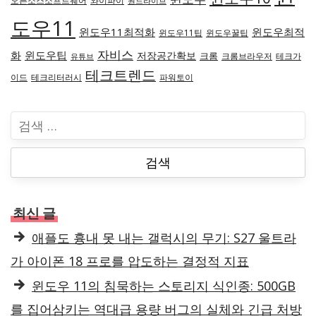
오픈소스소프트웨어
와이파이
원드라이브
도우11
윈도우11최적화
윈도우최적
윈도우11팁
윈도우꿀팁
자비스
화
윈도우팁
저장공간확보
크롬
크롬브라우저
테크가
유튜브
테크트렌드
이드
테크리터러시
파워토이
검
색
:
최신 글
애플도 흉내 못 내는 갤럭시의 무기: S27 울트라
가 아이폰 18 프로를 압도하는 결정적 지표
윈도우 11의 침묵하는 스토리지 식인종: 500GB
를 집어삼키는 역대급 용량 버그의 실체와 긴급 처방