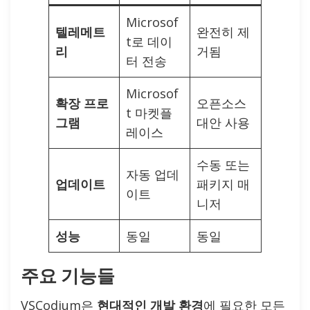
Microsof
텔레메트
완전히 제
t로 데이
리
거됨
터 전송
Microsof
확장 프로
오픈소스
t 마켓플
그램
대안 사용
레이스
수동 또는
자동 업데
업데이트
패키지 매
이트
니저
성능
동일
동일
주요 기능들
VSCodium은
현대적인 개발 환경
에 필요한 모든