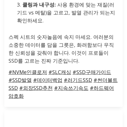
쿨링과 내구성:
사용 환경에 맞는 재질(러
기드 vs 메탈)을 고르고, 발열 관리가 되는지
확인하세요.
스펙 시트의 숫자놀음에 속지 마세요. 여러분의
소중한 데이터를 담을 그릇은, 화려함보다 우직
한 신뢰성을 갖춰야 합니다. 이것이 프로들이
SSD를 고르는 진짜 기준입니다.
#NVMe인클로저
#SLC캐싱
#SSD구매가이드
#SSD발열
#데이터백업
#러기드SSD
#썬더볼트
SSD
#외장SSD추천
#지속쓰기속도
#하드웨어
암호화