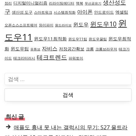
생산성도
디지털미니멀리즘
정리
리라이팅에디터
맥북
무선공유기
구
아이폰
엑셀팁
생산성 도구
안드로이드
스마트워크
시스템최적화
윈
윈도우10
윈도우
오픈소스소프트웨어
와이파이
원드라이브
도우11
윈도우11최적화
윈도우최적
윈도우11팁
윈도우꿀팁
자비스
화
윈도우팁
저장공간확보
크롬
크롬브라우저
테크가
유튜브
테크트렌드
이드
테크리터러시
파워토이
검
색
:
최신 글
애플도 흉내 못 내는 갤럭시의 무기: S27 울트라