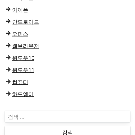
아이폰
안드로이드
오피스
웹브라우저
윈도우10
윈도우11
컴퓨터
하드웨어
검
색
: