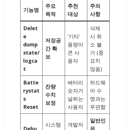
주요
추천
주의
기능명
목적
대상
사항
Delet
삭제
e
‘기타’
시 취
저장공
dump
용량이
소 불
간 확
state/
큰 사
가 (중
보
logca
용자
요치
t
않음)
Batte
배터리
하드웨
잔량
rystat
숫자가
어 수
수치
s
널뛰는
명과는
보정
Reset
사용자
무관함
일반인
시스템
개발자
Debu
은