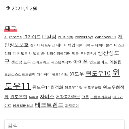
2021년 2월
태그
IT칼럼
개
IT가이드
Windows 11
AI
chrome
PC 최적화
PowerToys
인정보보호
데이터백업
네트워크
데이터복구
데이터분석
디스크
갤럭시
생산성도
디지털미니멀리즘
정리
리라이팅에디터
맥북
무선공유기
구
아이폰
엑셀팁
생산성 도구
안드로이드
스마트워크
시스템최적화
윈
윈도우10
윈도우
오픈소스소프트웨어
와이파이
원드라이브
도우11
윈도우11최적화
윈도우최적
윈도우11팁
윈도우꿀팁
자비스
화
윈도우팁
저장공간확보
크롬
크롬브라우저
테크가
유튜브
테크트렌드
이드
테크리터러시
파워토이
검