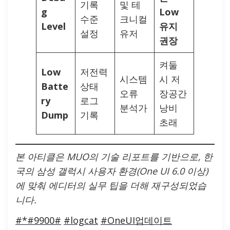
기록
및 테
g
Low
수준
크니컬
Level
유지
설정
유저
권장
켜둘
Low
저전력
시스템
시 저
Batte
상태
오류
장공간
ry
로그
분석가
낭비
Dump
기록
초래
본 아티클은 MUO의 기술 리포트를 기반으로, 한
국의 삼성 갤럭시 사용자 환경(One UI 6.0 이상)
에 맞춰 에디터의 실무 팁을 더해 재구성되었습
니다.
#*#9900#
#logcat
#OneUI업데이트