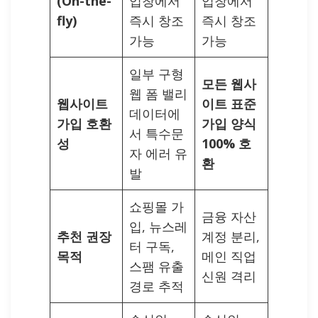
(On-the-
입창에서
입창에서
fly)
즉시 창조
즉시 창조
가능
가능
일부 구형
모든 웹사
웹 폼 밸리
웹사이트
이트 표준
데이터에
가입 호환
가입 양식
서 특수문
성
100% 호
자 에러 유
환
발
쇼핑몰 가
금융 자산
입, 뉴스레
추천 권장
계정 분리,
터 구독,
목적
메인 직업
스팸 유출
신원 격리
경로 추적