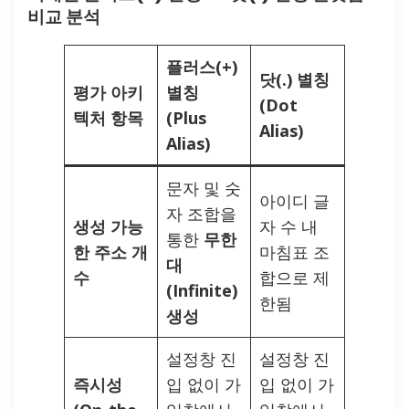
비교 분석
플러스(+)
닷(.) 별칭
평가 아키
별칭
(Dot
텍처 항목
(Plus
Alias)
Alias)
문자 및 숫
아이디 글
자 조합을
생성 가능
자 수 내
통한
무한
한 주소 개
마침표 조
대
수
합으로 제
(Infinite)
한됨
생성
설정창 진
설정창 진
즉시성
입 없이 가
입 없이 가