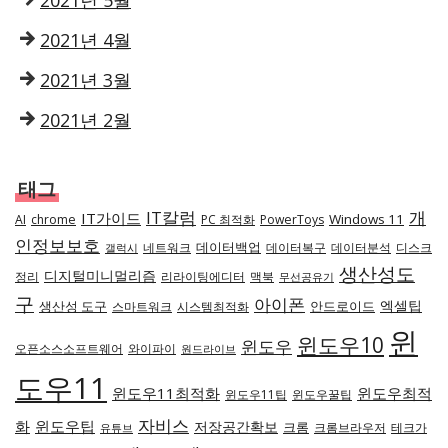
2021년 4월
2021년 3월
2021년 2월
태그
IT칼럼
개
IT가이드
Windows 11
AI
chrome
PC 최적화
PowerToys
인정보보호
데이터백업
네트워크
데이터복구
데이터분석
디스크
갤럭시
생산성도
디지털미니멀리즘
정리
리라이팅에디터
맥북
무선공유기
구
아이폰
엑셀팁
생산성 도구
안드로이드
스마트워크
시스템최적화
윈
윈도우10
윈도우
오픈소스소프트웨어
와이파이
원드라이브
도우11
윈도우11최적화
윈도우최적
윈도우11팁
윈도우꿀팁
자비스
화
윈도우팁
저장공간확보
크롬
크롬브라우저
테크가
유튜브