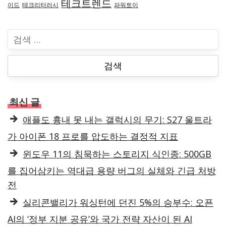
테크트렌드
이드
테크리터러시
파워토이
검
색
:
최신 글
애플도 흉내 못 내는 갤럭시의 무기: S27 울트라
가 아이폰 18 프로를 압도하는 결정적 지표
윈도우 11의 침묵하는 스토리지 식인종: 500GB
를 집어삼키는 역대급 용량 버그의 실체와 긴급 처방
전
실리콘밸리가 워싱턴에 던진 5%의 승부수: 오픈
AI의 ‘정부 지분 공유’와 국가 전략 자산이 된 AI