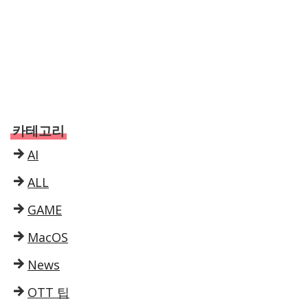
카테고리
AI
ALL
GAME
MacOS
News
OTT 팁