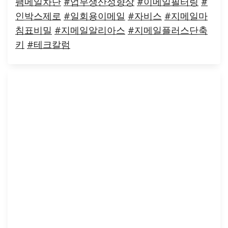
팸메일차단
#업무생산성향상
#이메일필터링
#
인박스제로
#일회용이메일
#자비스
#지메일마
침표비밀
#지메일알리아스
#지메일플러스단축
키
#테크칼럼