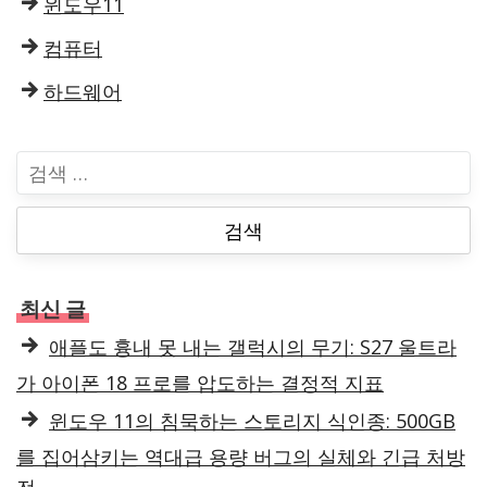
윈도우11
컴퓨터
하드웨어
검
색
:
최신 글
애플도 흉내 못 내는 갤럭시의 무기: S27 울트라
가 아이폰 18 프로를 압도하는 결정적 지표
윈도우 11의 침묵하는 스토리지 식인종: 500GB
를 집어삼키는 역대급 용량 버그의 실체와 긴급 처방
전