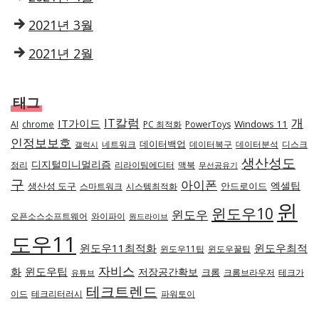
2021년 3월
2021년 2월
태그
IT칼럼
개
IT가이드
Windows 11
AI
chrome
PC 최적화
PowerToys
인정보보호
데이터백업
네트워크
데이터복구
데이터분석
디스크
갤럭시
생산성도
디지털미니멀리즘
정리
리라이팅에디터
맥북
무선공유기
구
아이폰
엑셀팁
생산성 도구
안드로이드
스마트워크
시스템최적화
윈
윈도우10
윈도우
오픈소스소프트웨어
와이파이
원드라이브
도우11
윈도우11최적화
윈도우최적
윈도우11팁
윈도우꿀팁
자비스
화
윈도우팁
저장공간확보
크롬
크롬브라우저
테크가
유튜브
테크트렌드
이드
테크리터러시
파워토이