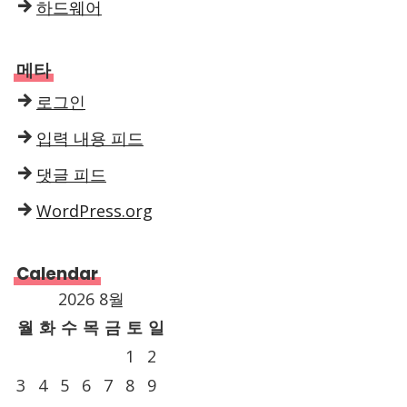
하드웨어
메타
로그인
입력 내용 피드
댓글 피드
WordPress.org
Calendar
2026 8월
월
화
수
목
금
토
일
1
2
3
4
5
6
7
8
9