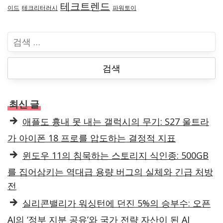
테크트렌드
이드
테크리터러시
파워토이
검
색
:
최신 글
애플도 흉내 못 내는 갤럭시의 무기: S27 울트라
가 아이폰 18 프로를 압도하는 결정적 지표
윈도우 11의 침묵하는 스토리지 식인종: 500GB
를 집어삼키는 역대급 용량 버그의 실체와 긴급 처방
전
실리콘밸리가 워싱턴에 던진 5%의 승부수: 오픈
AI의 ‘정부 지분 공유’와 국가 전략 자산이 된 AI