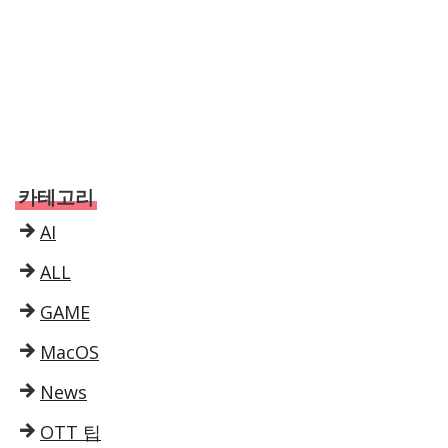
카테고리
AI
ALL
GAME
MacOS
News
OTT 팁