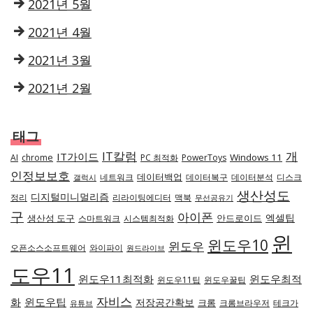
2021년 5월
2021년 4월
2021년 3월
2021년 2월
태그
IT칼럼
개
IT가이드
Windows 11
AI
chrome
PC 최적화
PowerToys
인정보보호
데이터백업
네트워크
데이터복구
데이터분석
디스크
갤럭시
생산성도
디지털미니멀리즘
정리
리라이팅에디터
맥북
무선공유기
구
아이폰
엑셀팁
생산성 도구
안드로이드
스마트워크
시스템최적화
윈
윈도우10
윈도우
오픈소스소프트웨어
와이파이
원드라이브
도우11
윈도우11최적화
윈도우최적
윈도우11팁
윈도우꿀팁
자비스
화
윈도우팁
저장공간확보
크롬
크롬브라우저
테크가
유튜브