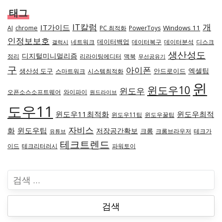
태그
IT칼럼
개
IT가이드
Windows 11
AI
chrome
PC 최적화
PowerToys
인정보보호
데이터백업
네트워크
데이터복구
데이터분석
디스크
갤럭시
생산성도
디지털미니멀리즘
정리
리라이팅에디터
맥북
무선공유기
구
아이폰
엑셀팁
생산성 도구
안드로이드
스마트워크
시스템최적화
윈
윈도우10
윈도우
오픈소스소프트웨어
와이파이
원드라이브
도우11
윈도우11최적화
윈도우최적
윈도우11팁
윈도우꿀팁
자비스
화
윈도우팁
저장공간확보
크롬
크롬브라우저
테크가
유튜브
테크트렌드
이드
테크리터러시
파워토이
검
색
: