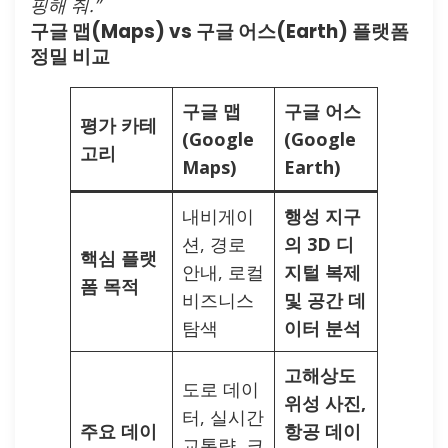
핑해 줘.”
구글 맵(Maps) vs 구글 어스(Earth) 플랫폼
정밀 비교
구글 맵
구글 어스
평가 카테
(Google
(Google
고리
Maps)
Earth)
내비게이
행성 지구
션, 경로
의 3D 디
핵심 플랫
안내, 로컬
지털 복제
폼 목적
비즈니스
및 공간 데
탐색
이터 분석
고해상도
도로 데이
위성 사진,
터, 실시간
주요 데이
항공 데이
교통량, 크