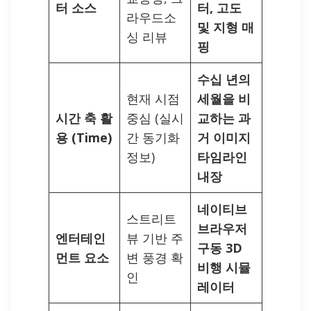
터 소스
터, 고도
라우드소
및 지형 매
싱 리뷰
핑
수십 년의
현재 시점
세월을 비
시간 축 활
중심 (실시
교하는 과
용 (Time)
간 동기화
거 이미지
정보)
타임라인
내장
네이티브
스트리트
브라우저
엔터테인
뷰 기반 주
구동 3D
먼트 요소
변 풍경 확
비행 시뮬
인
레이터