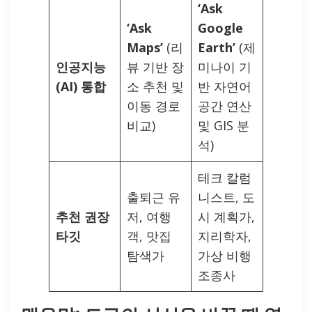
‘Ask
‘Ask
Google
Maps’
(리
Earth’
(제
인공지능
뷰 기반 장
미나이 기
(AI) 통합
소 추천 및
반 자연어
이동 경로
공간 연산
비교)
및 GIS 분
석)
테크 칼럼
출퇴근 유
니스트, 도
추천 권장
저, 여행
시 계획가,
타깃
객, 맛집
지리학자,
탐색가
가상 비행
조종사