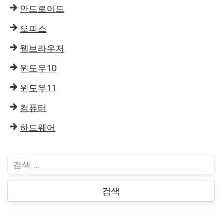
안드로이드
오피스
웹브라우저
윈도우10
윈도우11
컴퓨터
하드웨어
검
색
: