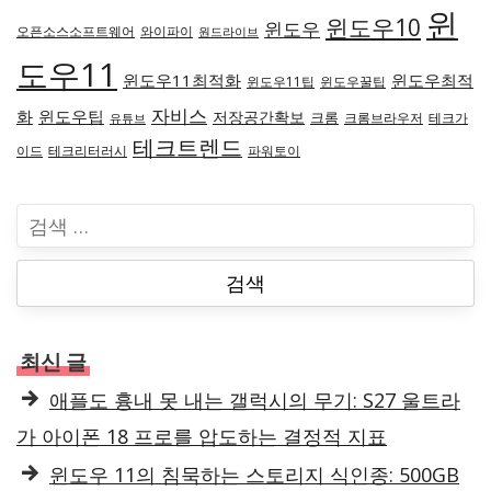
윈
윈도우10
윈도우
오픈소스소프트웨어
와이파이
원드라이브
도우11
윈도우11최적화
윈도우최적
윈도우11팁
윈도우꿀팁
자비스
화
윈도우팁
저장공간확보
크롬
크롬브라우저
테크가
유튜브
테크트렌드
이드
테크리터러시
파워토이
검
색
:
최신 글
애플도 흉내 못 내는 갤럭시의 무기: S27 울트라
가 아이폰 18 프로를 압도하는 결정적 지표
윈도우 11의 침묵하는 스토리지 식인종: 500GB