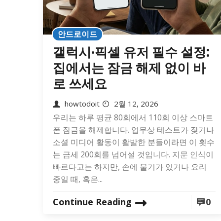
안드로이드
갤럭시·픽셀 유저 필수 설정:
집에서는 잠금 해제 없이 바
로 쓰세요
howtodoit
2월 12, 2026
우리는 하루 평균 80회에서 110회 이상 스마트
폰 잠금을 해제합니다. 업무상 테스트가 잦거나
소셜 미디어 활동이 활발한 분들이라면 이 횟수
는 금세 200회를 넘어설 것입니다. 지문 인식이
빠르다고는 하지만, 손에 물기가 있거나 요리
중일 때, 혹은...
Continue Reading
0