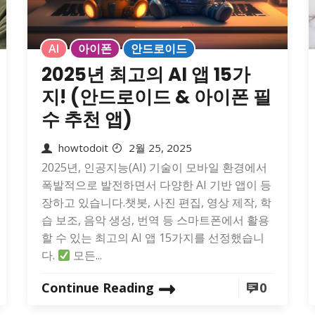
AI
아이폰
안드로이드
2025년 최고의 AI 앱 15가
지! (안드로이드 & 아이폰 필
수 추천 앱)
howtodoit
2월 25, 2025
2025년, 인공지능(AI) 기술이 모바일 환경에서
폭발적으로 발전하면서 다양한 AI 기반 앱이 등
장하고 있습니다.챗봇, 사진 편집, 영상 제작, 학
습 보조, 음악 생성, 번역 등 스마트폰에서 활용
할 수 있는 최고의 AI 앱 15가지를 선정했습니
다.
모든...
Continue Reading
0