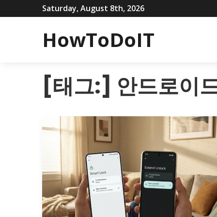
Saturday, August 8th, 2026
HowToDoIT
[태그:]
안드로이